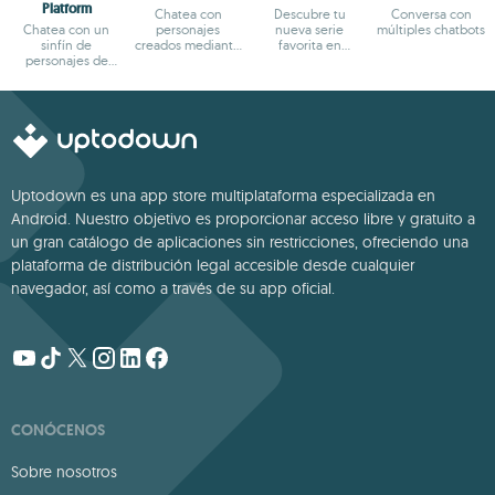
Platform
Chatea con
Descubre tu
Conversa con
Chatea con un
personajes
nueva serie
múltiples chatbots
sinfín de
creados mediante
favorita en
personajes de
IA
formato reels
fantasía
Uptodown es una app store multiplataforma especializada en
Android. Nuestro objetivo es proporcionar acceso libre y gratuito a
un gran catálogo de aplicaciones sin restricciones, ofreciendo una
plataforma de distribución legal accesible desde cualquier
navegador, así como a través de su app oficial.
CONÓCENOS
Sobre nosotros