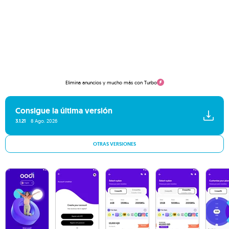
Elimina anuncios y mucho más con Turbo
Consigue la última versión
3.1.21
8 Ago. 2026
OTRAS VERSIONES