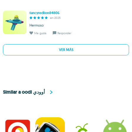
fancyredlion84806
en 2025
Hermoso
Me gusta
Responder
VER MÁS
Similar a oodi أوودي