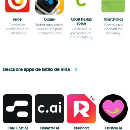
Terpel
Cozmo
Cricut Design
Smart​Things
Space
Precios de
Robot interactivo
Controla tus
combustible en
evoluciona para
Gestiona tus
dispositivos
Colombia y
entretener con
proyectos de
Samsung
servicios de
inteligencia diaria
Cricut Maker y
fácilmente
estaciones cerca
Cricut Explor
Descubre apps de Estilo de vida
Chai: Chat AI
Character AI
ReelShort
Crushon AI