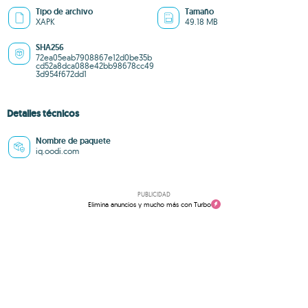
Tipo de archivo
Tamaño
XAPK
49.18 MB
SHA256
72ea05eab7908867e12d0be35b
cd52a8dca088e42bb98678cc49
3d954f672dd1
Detalles técnicos
Nombre de paquete
iq.oodi.com
PUBLICIDAD
Elimina anuncios y mucho más con Turbo